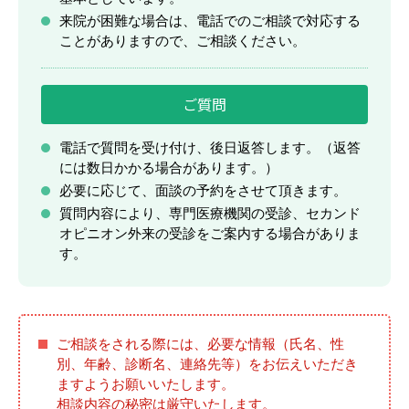
交通アクセス
来院が困難な場合は、電話でのご相談で対応する
ことがありますので、ご相談ください。
関連リンク
ご質問
電話で質問を受け付け、後日返答します。（返答
には数日かかる場合があります。）
必要に応じて、面談の予約をさせて頂きます。
0942-31-7968
質問内容により、専門医療機関の受診、セカンド
月～金曜日(祝日除く)10:00～16:00
オピニオン外来の受診をご案内する場合がありま
す。
お問い合わせ
肝炎医療コーディネーター会員専用
ご相談をされる際には、必要な情報（氏名、性
別、年齢、診断名、連絡先等）をお伝えいただき
ますようお願いいたします。
プライバシーポリシー
サイトマップ
相談内容の秘密は厳守いたします。