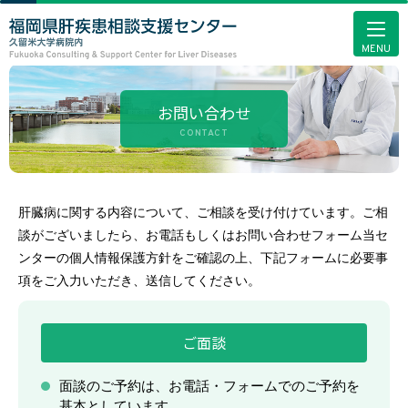
MENU
HOME
お問い合わせ
CONTACT
センターについて
肝疾患について
肝臓病に関する内容について、ご相談を受け付けています。
ご相
談がございましたら、お電話もしくはお問い合わせフォーム当セ
一般の方（患者さん）
ンターの個人情報保護方針をご確認の上、下記フォームに必要事
項をご入力いただき、送信してください。
医療関係者の方
ご面談
肝炎医療コーディネーターを目指す方
面談のご予約は、お電話・フォームでのご予約を
基本としています。